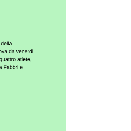
 della 
ova da venerdi 
uattro atlete, 
a Fabbri e 