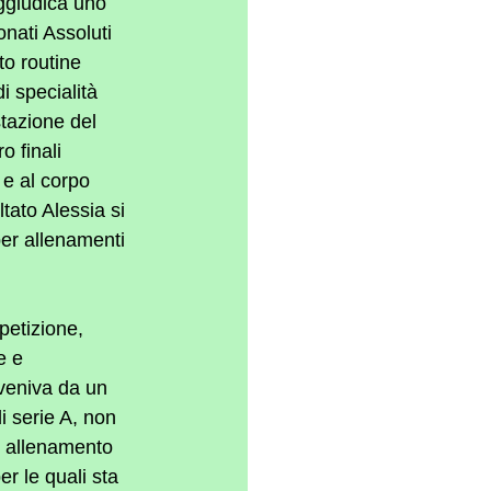
aggiudica uno 
nati Assoluti 
to routine 
i specialità 
tazione del 
 finali 
 e al corpo 
tato Alessia si 
per allenamenti 
petizione, 
e e 
veniva da un 
i serie A, non 
no allenamento 
r le quali sta 