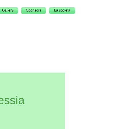
Gallery
Sponsors
La società
essia