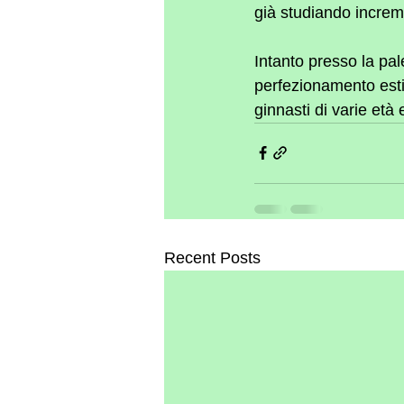
già studiando increme
Intanto presso la pal
perfezionamento estiv
ginnasti di varie età e 
Recent Posts