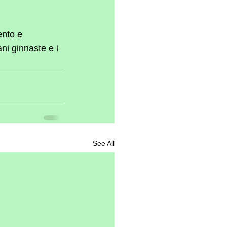
ento e 
ni ginnaste e i 
See All