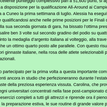
eccellente punteggio complessivo pari a 51,600 punti, si 
 a disposizione per la qualificazione All-Around ai Campio
a a Cuneo la prima settimana di luglio. Alessia ha esegui
 qualificandosi anche nelle prime posizioni per le Finali d
la sua seconda giornata di gara, ha bissato l’ottima pres
alire ben 3 volte sul secondo gradino del podio su quattro
vinto la medaglia d’argento italiana al volteggio, alla trave
he un ottimo quarto posto alle parallele. Con questo risul
ri ginnaste italiane, nella rosa delle atlete selezionabili 
azionali.
o partecipato per la prima volta a questa importante com
nti ancora in studio che perfezioneranno durante l’estat
aste della preziosa esperienza vissuta. Carolina, che pro
gni universitari concentrati nella fase post-campionato d
esercizi completi a tutti gli attrezzi e riprende ora il pie
la preparazione estiva, le sue routine di grande valore pe