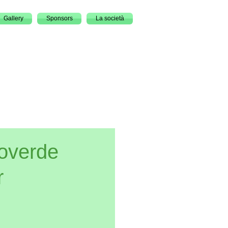
Gallery
Sponsors
La società
coverde
r