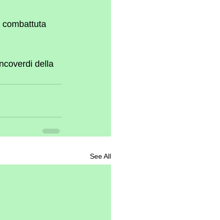
a combattuta 
coverdi della 
See All