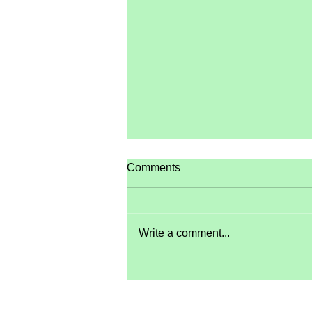
Comments
Write a comment...
Ginnastica Biancoverde con
Alessia Guicciardi ai
Campionati Nazionali Assoluti