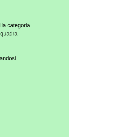
lla categoria 
squadra 
zandosi 