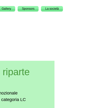
Gallery
Sponsors
La società
riparte
mozionale 
a categoria LC 