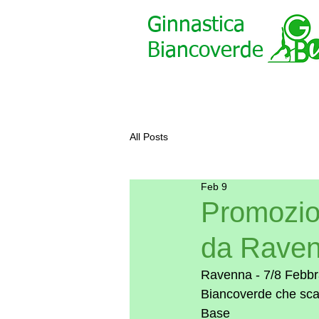
Ginnastica
Biancoverde
All Posts
Feb 9
Promozion
da Rave
Ravenna - 7/8 Febbra
Biancoverde che scal
Base