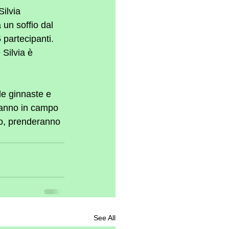
ilvia 
un soffio dal 
 partecipanti. 
 Silvia è 
le ginnaste e 
ranno in campo 
ro, prenderanno 
See All