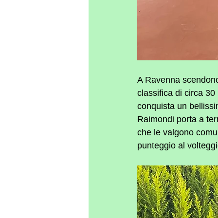
A Ravenna scendono i
classifica di circa 30
conquista un belliss
Raimondi porta a ter
che le valgono comunq
punteggio al volteggi