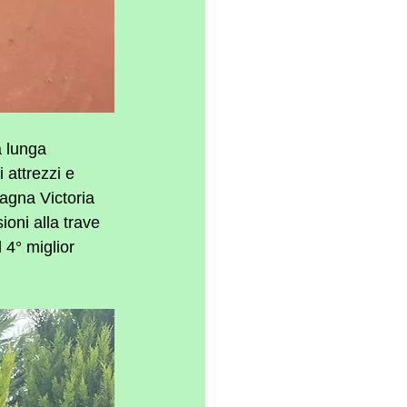
 lunga 
 attrezzi e 
agna Victoria 
ni alla trave 
 4° miglior 