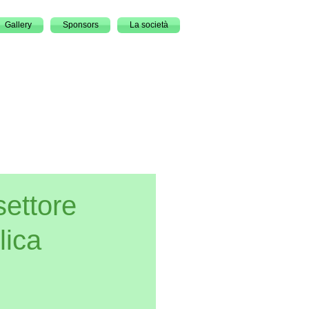
Gallery
Sponsors
La società
settore
lica