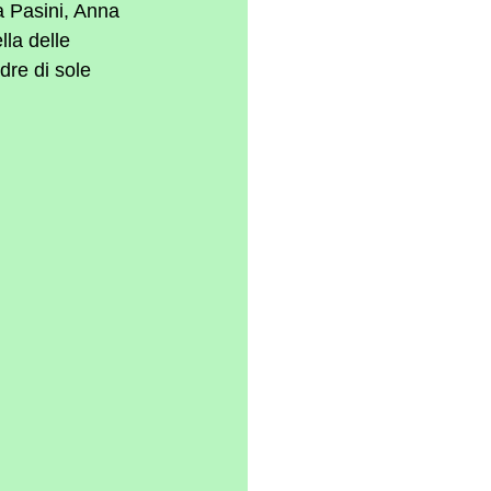
a Pasini, Anna 
la delle 
dre di sole 