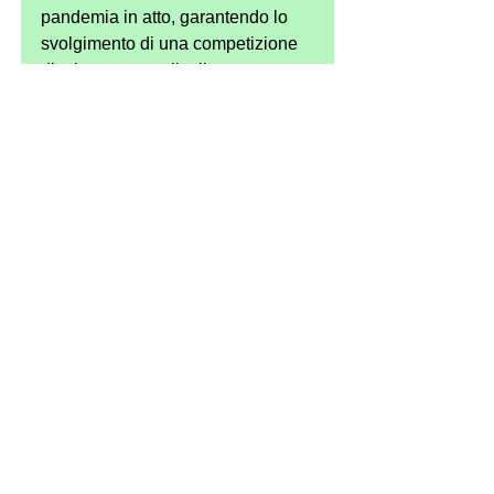
pandemia in atto, garantendo lo 
svolgimento di una competizione 
di tale numero e livello senza 
alcun rischio contagio per atleti, 
allenatori e giurie.
photo credits: Simone Ferraro 
ph
photo credits: Luigi Fardella
See All
Recent Posts