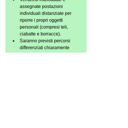
assegnate postazioni 
individuali distanziate per 
riporre i propri oggetti 
personali (compresi teli, 
ciabatte e borracce).
Saranno previsti percorsi 
differenziati chiaramente 
indicati di ingresso e uscita. 
Gli allenatori forniranno 
istruzioni in merito.
Non scambiarsi oggetti e 
tenerli a distanza (ad es 
borracce). Gli attrezzi per uso 
comune verranno 
continuamente igienizzati 
dagli istruttori.
Non consumare cibi.
Fazzoletti, mascherine, 