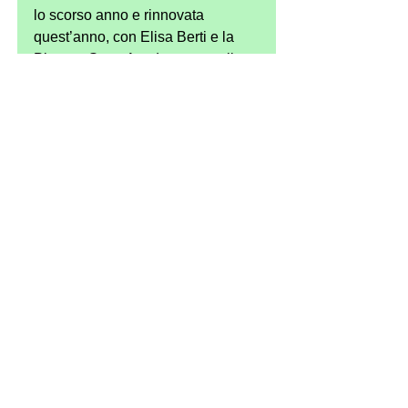
lo scorso anno e rinnovata 
quest’anno, con Elisa Berti e la 
Pianoro Sport Academy e quelle 
più piccole si stanno dimostrando 
entusiaste e determinate a 
migliorare ancora i propri 
punteggi. Ora tutte di nuovo in 
palestra in vista della seconda 
prova regionale a fine mese!
See All
Recent Posts