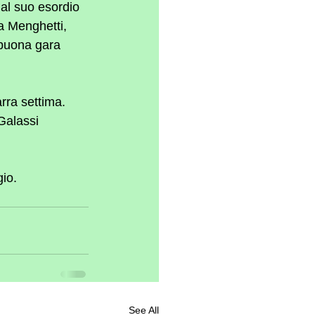
al suo esordio 
a Menghetti, 
 buona gara 
rra settima.
Galassi 
io.
See All