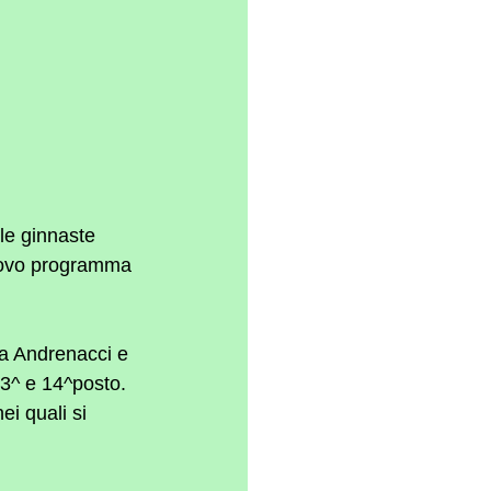
e ginnaste 
nuovo programma 
ra Andrenacci e 
13^ e 14^posto. 
ei quali si 