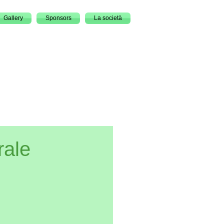
Gallery
Sponsors
La società
rale