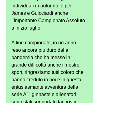
individuali in autunno, e per 
James e Guicciardi anche 
l’importante Campionato Assoluto 
a inizio luglio.
A fine campionato, in un anno 
reso ancora più duro dalla 
pandemia che ha messo in 
grande difficoltà anche il nostro 
sport, ringraziamo tutti coloro che 
hanno creduto in noi e in questa 
entusiasmante avventura della 
serie A1: ginnaste e allenatori 
sono stati supportati dai nostri 
sponsor, dalle famiglie delle atlete 
e dalla società tutta, dai volontari, 
dai soci e dalla presidenza, e dal 
Comune di Imola che ha 