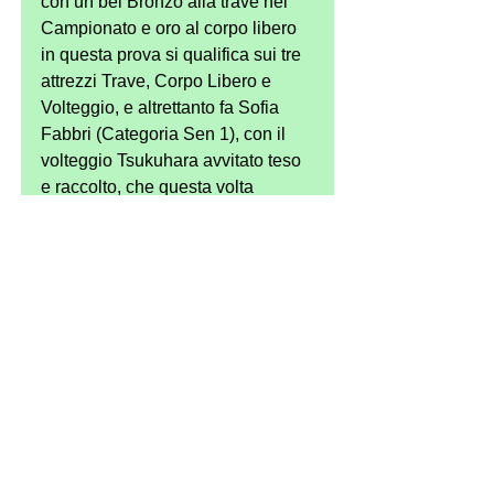
con un bel Bronzo alla trave nel 
Campionato e oro al corpo libero 
in questa prova si qualifica sui tre 
attrezzi Trave, Corpo Libero e 
Volteggio, e altrettanto fa Sofia 
Fabbri (Categoria Sen 1), con il 
volteggio Tsukuhara avvitato teso 
e raccolto, che questa volta 
esegue bene in entrambi i salti 
risultando inoltre qualificata alla 
Trave e al Corpo libero; Alice 
Barboni (categoria jun 1) esegue 
un bellissimo Tsukuhara carpiato 
da manuale al volteggio che le 
vale la qualifica alla fase 
successiva ed esegue validi 
esercizi in miglioramento tecnico 
che le valgono, oltre al Bronzo 
regionale, anche l’oro di gara al 