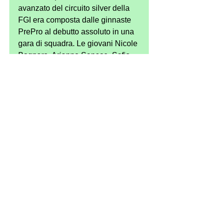
avanzato del circuito silver della 
FGI era composta dalle ginnaste 
PrePro al debutto assoluto in una 
gara di squadra. Le giovani Nicole 
Bagnara, Arianna Senese, Sofia 
Cavallari, Grace Cavallo, Gioia 
Casadio, Cecilia Gatta e Giulia 
Mangiacotti hanno disputato la 
gara con grinta e impegno, con 
prestazioni convincenti in 
particolare al corpo libero e alle 
parallele.
See All
Recent Posts