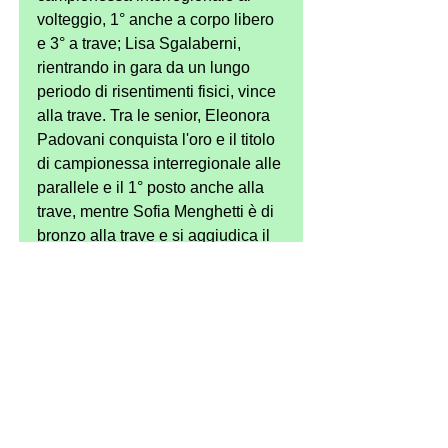
volteggio, 1° anche a corpo libero 
e 3° a trave; Lisa Sgalaberni, 
rientrando in gara da un lungo 
periodo di risentimenti fisici, vince 
alla trave. Tra le senior, Eleonora 
Padovani conquista l'oro e il titolo 
di campionessa interregionale alle 
parallele e il 1° posto anche alla 
trave, mentre Sofia Menghetti è di 
bronzo alla trave e si aggiudica il 
titolo di campionessa 
interregionale a questo attrezzo 
anche grazie alla bella prova della 
volta scorsa.
Le istruttrici Barbara Mingarelli e 
Michela Tonini continuano a 
essere soddisfatte delle tante 